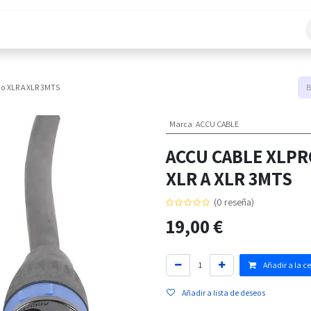
áctanos
o XLR A XLR 3MTS
Marca
:
ACCU CABLE
ACCU CABLE XLPRO
XLR A XLR 3MTS
(0 reseña)
19,00
€
Añadir a la c
Añadir a lista de deseos