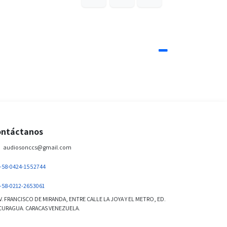
ntáctanos
audiosonccs@gmail.com
+58-0424-1552744
+58-0212-2653061
. FRANCISCO DE MIRANDA, ENTRE CALLE LA JOYA Y EL METRO, ED.
URAGUA. CARACAS VENEZUELA.