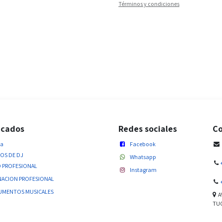
Términos y condiciones
acados
Redes sociales
Co
da
Facebook
OS DE DJ
Whatsapp
 PROFESIONAL
Instagram
NACION PROFESIONAL
UMENTOS MUSICALES
AV
TUC