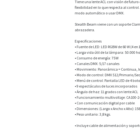
Tiene una lente ACL con visión de futuro
flexibilidad en lo que respecta al contr
modo automático o usar DMX.
Stealth Beam viene con un soporte Cla
abrazadera.
Especificaciones
• Fuente de LED: LED RGBW de 60 W (4 en 1
• Larga vida útil de la lámpara: 50.000 h
• Consumo de energía: 75W
• Canales DMX: 5/17 canales
• Movimiento: Panorámica = Continua, In
• Modo de control: DMX 512/Primario/Se
• Menú de control: Pantalla LED de 4 bot
• 9 espectáculos de luces incorporados
• Ángulo de haz: 11 grados con lente ACL
• Funcionamiento multivoltaje: CA 100-2
• Con comunicación digital por cable
• Dimensiones: (Largo x Ancho x Alto): 
• Peso unitario: 3,8 kgs.
• Incluye cable de alimentación y sopo