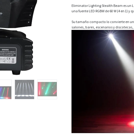
Eliminator Lighting Stealth Beam es u
una fuente LED RGBW de 60 W (4 en 1) y
Su tamaño compacto lo convierte en una
salones, bares, escenarios y discotecas, 