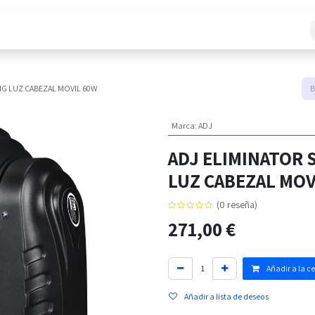
áctanos
NG LUZ CABEZAL MOVIL 60W
Marca
:
ADJ
ADJ ELIMINATOR 
LUZ CABEZAL MOV
(0 reseña)
271,00
€
Añadir a la c
Añadir a lista de deseos