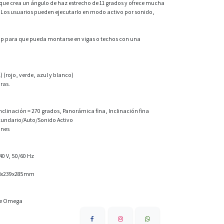
 que crea un ángulo de haz estrecho de 11 grados y ofrece mucha
ol. Los usuarios pueden ejecutarlo en modo activo por sonido,
mp para que pueda montarse en vigas o techos con una
) (rojo, verde, azul y blanco)
oras.
clinación = 270 grados, Panorámica fina, Inclinación fina
cundario/Auto/Sonido Activo
ones
40 V, 50/60 Hz
158x239x285mm
rte Omega