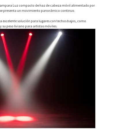
n Lampara Luz compacto de haz de cabeza móvil alimentado por
 que presenta un movimiento panorámico continuo.
 excelente solución para lugares con techos bajos, como
y su peso liviano para artistas móviles.