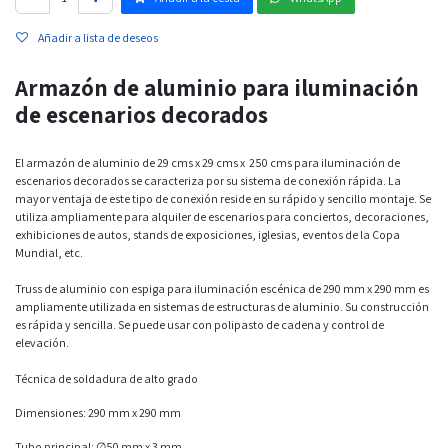
Añadir a lista de deseos
Armazón de aluminio para iluminación
de escenarios decorados
El armazón de aluminio de 29 cms x 29 cms x 250 cms para iluminación de
escenarios decorados se caracteriza por su sistema de conexión rápida. La
mayor ventaja de este tipo de conexión reside en su rápido y sencillo montaje. Se
utiliza ampliamente para alquiler de escenarios para conciertos, decoraciones,
exhibiciones de autos, stands de exposiciones, iglesias, eventos de la Copa
Mundial, etc.
Truss de aluminio con espiga para iluminación escénica de 290 mm x 290 mm es
ampliamente utilizada en sistemas de estructuras de aluminio. Su construcción
es rápida y sencilla. Se puede usar con polipasto de cadena y control de
elevación.
Técnica de soldadura de alto grado
Dimensiones: 290 mm x 290 mm
Tubo principal: ∅50 mm x 3 mm