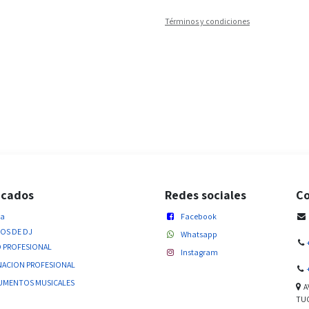
Términos y condiciones
acados
Redes sociales
Co
da
Facebook
OS DE DJ
Whatsapp
 PROFESIONAL
Instagram
NACION PROFESIONAL
UMENTOS MUSICALES
AV
TUC