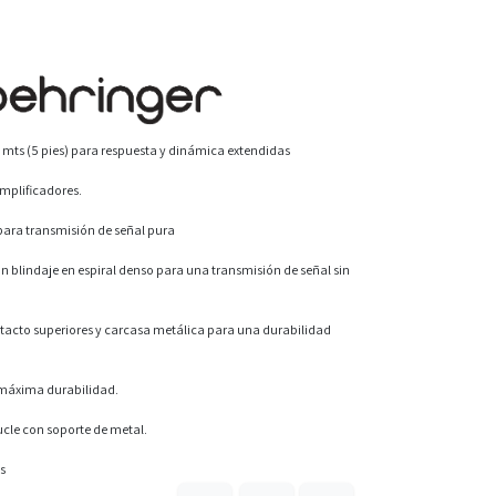
5 mts (5 pies) para respuesta y dinámica extendidas
mplificadores.
para transmisión de señal pura
 blindaje en espiral denso para una transmisión de señal sin
tacto superiores y carcasa metálica para una durabilidad
 máxima durabilidad.
ucle con soporte de metal.
ms