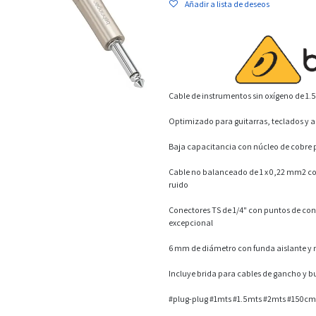
Añadir a lista de deseos
Cable de instrumentos sin oxígeno de 1.
Optimizado para guitarras, teclados y a
Baja capacitancia con núcleo de cobre 
Cable no balanceado de 1 x 0,22 mm2 con
ruido
Conectores TS de 1/4" con puntos de con
excepcional
6 mm de diámetro con funda aislante y
Incluye brida para cables de gancho y b
#plug-plug #1mts #1.5mts #2mts #150c