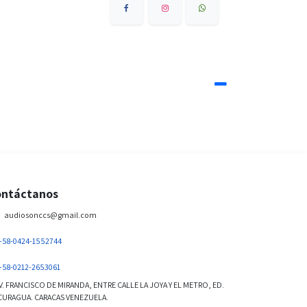
ntáctanos
audiosonccs@gmail.com
+58-0424-1552744
+58-0212-2653061
. FRANCISCO DE MIRANDA, ENTRE CALLE LA JOYA Y EL METRO, ED.
URAGUA. CARACAS VENEZUELA.