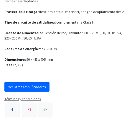
cargas desadaptadas
Protección de carga
silenciamiento al encender/apagar, acoplamiento de CA
Tipo de circuito de salida
lineal complementaria Clase H
Fuente de alimentación
Tensión de red/Disyuntor 100 - 120 V~, 50/60 Hz 15 A,
220 - 230 V~, 50/60 Hz 8 A
Consumo de energía
máx. 2600 W
Dimensiones
90 x 483 x 405 mm
Peso
17,4 kg
Ver Otros Amplificadores
Términos y condiciones