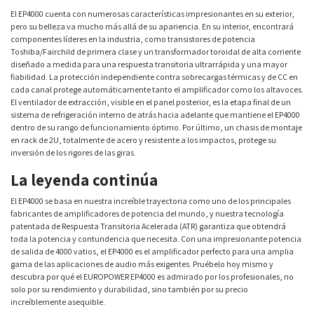
El EP4000 cuenta con numerosas características impresionantes en su exterior,
pero su belleza va mucho más allá de su apariencia. En su interior, encontrará
componentes líderes en la industria, como transistores de potencia
Toshiba/Fairchild de primera clase y un transformador toroidal de alta corriente
diseñado a medida para una respuesta transitoria ultrarrápida y una mayor
fiabilidad. La protección independiente contra sobrecargas térmicas y de CC en
cada canal protege automáticamente tanto el amplificador como los altavoces.
El ventilador de extracción, visible en el panel posterior, es la etapa final de un
sistema de refrigeración interno de atrás hacia adelante que mantiene el EP4000
dentro de su rango de funcionamiento óptimo. Por último, un chasis de montaje
en rack de 2U, totalmente de acero y resistente a los impactos, protege su
inversión de los rigores de las giras.
La leyenda continúa
El EP4000 se basa en nuestra increíble trayectoria como uno de los principales
fabricantes de amplificadores de potencia del mundo, y nuestra tecnología
patentada de Respuesta Transitoria Acelerada (ATR) garantiza que obtendrá
toda la potencia y contundencia que necesita. Con una impresionante potencia
de salida de 4000 vatios, el EP4000 es el amplificador perfecto para una amplia
gama de las aplicaciones de audio más exigentes. Pruébelo hoy mismo y
descubra por qué el EUROPOWER EP4000 es admirado por los profesionales, no
solo por su rendimiento y durabilidad, sino también por su precio
increíblemente asequible.