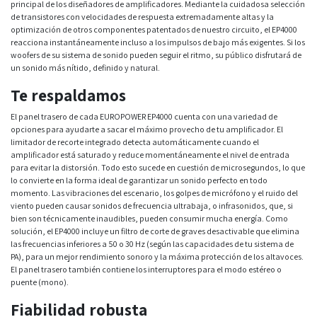
principal de los diseñadores de amplificadores. Mediante la cuidadosa selección
de transistores con velocidades de respuesta extremadamente altas y la
optimización de otros componentes patentados de nuestro circuito, el EP4000
reacciona instantáneamente incluso a los impulsos de bajo más exigentes. Si los
woofers de su sistema de sonido pueden seguir el ritmo, su público disfrutará de
un sonido más nítido, definido y natural.
Te respaldamos
El panel trasero de cada EUROPOWER EP4000 cuenta con una variedad de
opciones para ayudarte a sacar el máximo provecho de tu amplificador. El
limitador de recorte integrado detecta automáticamente cuando el
amplificador está saturado y reduce momentáneamente el nivel de entrada
para evitar la distorsión. Todo esto sucede en cuestión de microsegundos, lo que
lo convierte en la forma ideal de garantizar un sonido perfecto en todo
momento. Las vibraciones del escenario, los golpes de micrófono y el ruido del
viento pueden causar sonidos de frecuencia ultrabaja, o infrasonidos, que, si
bien son técnicamente inaudibles, pueden consumir mucha energía. Como
solución, el EP4000 incluye un filtro de corte de graves desactivable que elimina
las frecuencias inferiores a 50 o 30 Hz (según las capacidades de tu sistema de
PA), para un mejor rendimiento sonoro y la máxima protección de los altavoces.
El panel trasero también contiene los interruptores para el modo estéreo o
puente (mono).
Fiabilidad robusta