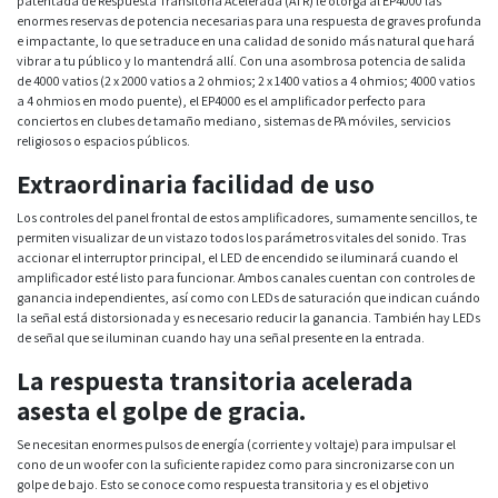
patentada de Respuesta Transitoria Acelerada (ATR) le otorga al EP4000 las
enormes reservas de potencia necesarias para una respuesta de graves profunda
e impactante, lo que se traduce en una calidad de sonido más natural que hará
vibrar a tu público y lo mantendrá allí. Con una asombrosa potencia de salida
de 4000 vatios (2 x 2000 vatios a 2 ohmios; 2 x 1400 vatios a 4 ohmios; 4000 vatios
a 4 ohmios en modo puente), el EP4000 es el amplificador perfecto para
conciertos en clubes de tamaño mediano, sistemas de PA móviles, servicios
religiosos o espacios públicos.
Extraordinaria facilidad de uso
Los controles del panel frontal de estos amplificadores, sumamente sencillos, te
permiten visualizar de un vistazo todos los parámetros vitales del sonido. Tras
accionar el interruptor principal, el LED de encendido se iluminará cuando el
amplificador esté listo para funcionar. Ambos canales cuentan con controles de
ganancia independientes, así como con LEDs de saturación que indican cuándo
la señal está distorsionada y es necesario reducir la ganancia. También hay LEDs
de señal que se iluminan cuando hay una señal presente en la entrada.
La respuesta transitoria acelerada
asesta el golpe de gracia.
Se necesitan enormes pulsos de energía (corriente y voltaje) para impulsar el
cono de un woofer con la suficiente rapidez como para sincronizarse con un
golpe de bajo. Esto se conoce como respuesta transitoria y es el objetivo