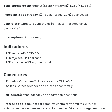
Sensibilidad de entrada
40x (32 dB) V RMS (@ 8 Ω) 1,23 V (+4,0 dBu)
Impedancia de entrada
0 kΩ no balanceada, 20 kΩ balanceada
Controles
Interruptor de encendido frontal, control de ganancia
(canales 1 y 2)
Interruptores
DIP traseros (10x)
Indicadores
LED verde de ENCENDIDO
LED rojo de CLIP, 1 por canal
LED amarillo de SEÑAL, 1 por canal
Conectores
Entradas: Conectores XLR balanceados y TRS de ¼"
Salidas: Bornes de conexión a prueba de contacto y
Refrigeración
Ventilador de velocidad variable continua
Protección del amplificador
completa contra cortocircuitos, circuitos
abiertos, sobrecalentamiento y altas frecuencias. Estable con cargas reactivas o