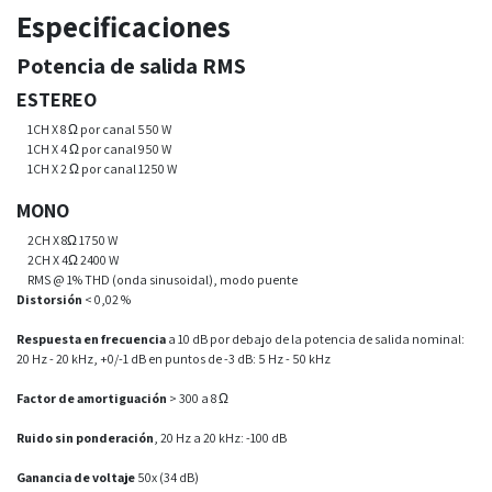
Especificaciones
Potencia de salida RMS
ESTEREO
1CH X 8 Ω por canal 550 W
1CH X 4 Ω por canal 950 W
1CH X 2 Ω por canal 1250 W
MONO
2CH X 8Ω 1750 W
2CH X 4Ω 2400 W
RMS @ 1% THD (onda sinusoidal), modo puente
Distorsión
< 0,02 %
Respuesta en frecuencia
a 10 dB por debajo de la potencia de salida nominal:
20 Hz - 20 kHz, +0/-1 dB en puntos de -3 dB: 5 Hz - 50 kHz
Factor de amortiguación
> 300 a 8 Ω
Ruido sin ponderación
, 20 Hz a 20 kHz: -100 dB
Ganancia de voltaje
50x (34 dB)