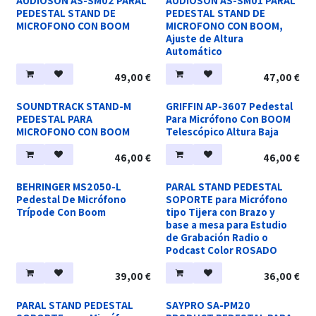
AUDIOSON AS-SM02 PARAL
AUDIOSON AS-SM01 PARAL
PEDESTAL STAND DE
PEDESTAL STAND DE
MICROFONO CON BOOM
MICROFONO CON BOOM,
Ajuste de Altura
Automático
49,00
€
47,00
€
SOUNDTRACK STAND-M
GRIFFIN AP-3607 Pedestal
PEDESTAL PARA
Para Micrófono Con BOOM
MICROFONO CON BOOM
Telescópico Altura Baja
46,00
€
46,00
€
BEHRINGER MS2050-L
PARAL STAND PEDESTAL
Pedestal De Micrófono
SOPORTE para Micrófono
Trípode Con Boom
tipo Tijera con Brazo y
base a mesa para Estudio
de Grabación Radio o
Podcast Color ROSADO
39,00
€
36,00
€
PARAL STAND PEDESTAL
SAYPRO SA-PM20