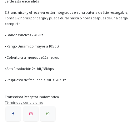
verde está encendida.
El transmisor y el receiver están integrados en una batería de litio recargable,
Toma 1-2 horas por carga y puede durar hasta 5 horas después de una carga
completa.
• Banda Wireless 2.4GHz
• Rango Dinámico mayor a 105dB
• Cobertura a menos de 12 metros
• Alta Resolución 24-bit/48kbps
• Respuesta de frecuencia 20Hz-20KHz.
Transmisor Receptor Inalambrico
Términos y condiciones