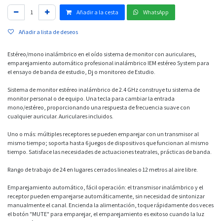
Añadir a la cesta
WhatsApp
Añadir a lista de deseos
Estéreo/mono inalámbrico en el oído sistema de monitor con auriculares,
emparejamiento automático profesional inalámbrico IEM estéreo System para
el ensayo de banda de estudio, Dj o monitoreo de Estudio.
Sistema de monitor estéreo inalámbrico de 2.4 GHz construye tu sistema de
monitor personal o de equipo. Una tecla para cambiar la entrada
mono/estéreo, proporcionando una respuesta de frecuencia suave con
cualquier auricular. Auriculares incluidos.
Uno o más: múltiples receptores se pueden emparejar con un transmisor al
mismo tiempo; soporta hasta 6 juegos de dispositivos que funcionan al mismo
tiempo. Satisface las necesidades de actuaciones teatrales, prácticas de banda.
Rango de trabajo de 24 en lugares cerrados lineales o 12 metros al aire libre.
Emparejamiento automático, fácil operación: el transmisor inalámbrico y el
receptor pueden emparejarse automáticamente, sin necesidad de sintonizar
manualmente el canal. Encienda la alimentación, toque rápidamente dos veces
el botón "MUTE" para emparejar, el emparejamiento es exitoso cuando la luz