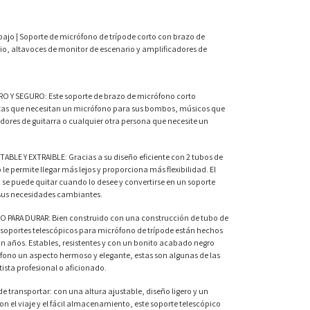
 bajo | Soporte de micrófono de trípode corto con brazo de
, altavoces de monitor de escenario y amplificadores de
 SEGURO: Este soporte de brazo de micrófono corto
istas que necesitan un micrófono para sus bombos, músicos que
ores de guitarra o cualquier otra persona que necesite un
E Y EXTRAIBLE: Gracias a su diseño eficiente con 2 tubos de
le permite llegar más lejos y proporciona más flexibilidad. El
se puede quitar cuando lo desee y convertirse en un soporte
sus necesidades cambiantes.
ARA DURAR: Bien construido con una construcción de tubo de
oportes telescópicos para micrófono de trípode están hechos
n años. Estables, resistentes y con un bonito acabado negro
fono un aspecto hermoso y elegante, estas son algunas de las
ista profesional o aficionado.
de transportar: con una altura ajustable, diseño ligero y un
n el viaje y el fácil almacenamiento, este soporte telescópico