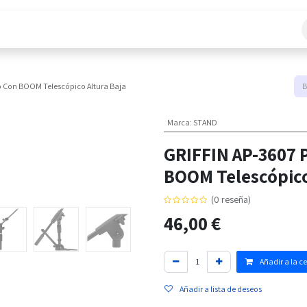
áctanos
o Con BOOM Telescópico Altura Baja
Marca
:
STAND
GRIFFIN AP-3607 
BOOM Telescópico
(0 reseña)
46,00
€
Añadir a la c
Añadir a lista de deseos