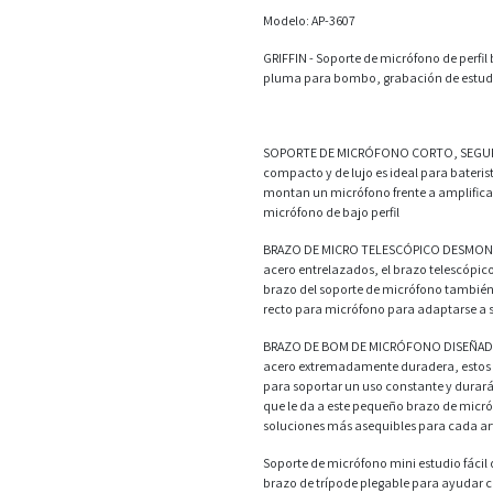
Modelo: AP-3607
GRIFFIN - Soporte de micrófono de perfil
pluma para bombo, grabación de estudio
SOPORTE DE MICRÓFONO CORTO, SEGURO Y
compacto y de lujo es ideal para bater
montan un micrófono frente a amplificad
micrófono de bajo perfil
BRAZO DE MICRO TELESCÓPICO DESMONTABL
acero entrelazados, el brazo telescópico 
brazo del soporte de micrófono también 
recto para micrófono para adaptarse a 
BRAZO DE BOM DE MICRÓFONO DISEÑADO P
acero extremadamente duradera, estos s
para soportar un uso constante y durará
que le da a este pequeño brazo de micró
soluciones más asequibles para cada art
Soporte de micrófono mini estudio fácil 
brazo de trípode plegable para ayudar co