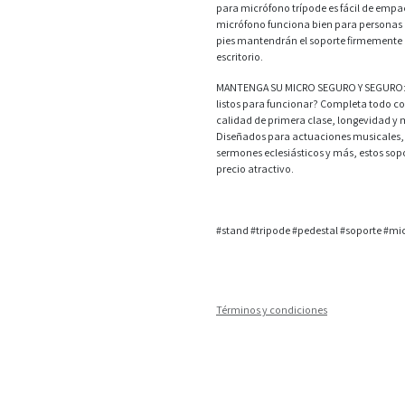
para micrófono trípode es fácil de empac
micrófono funciona bien para personas d
pies mantendrán el soporte firmemente en
escritorio.
MANTENGA SU MICRO SEGURO Y SEGURO: ¿Ya
listos para funcionar? Completa todo c
calidad de primera clase, longevidad y 
Diseñados para actuaciones musicales, 
sermones eclesiásticos y más, estos so
precio atractivo.
#stand #tripode #pedestal #soporte #mi
Términos y condiciones