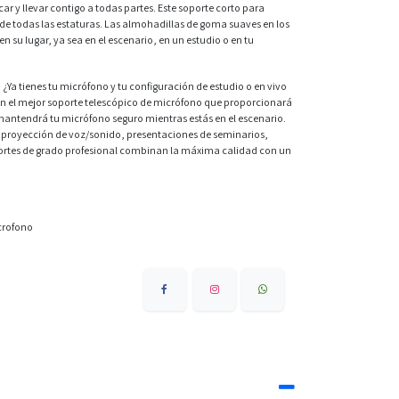
ar y llevar contigo a todas partes. Este soporte corto para
e todas las estaturas. Las almohadillas de goma suaves en los
 su lugar, ya sea en el escenario, en un estudio o en tu
 tienes tu micrófono y tu configuración de estudio o en vivo
on el mejor soporte telescópico de micrófono que proporcionará
mantendrá tu micrófono seguro mientras estás en el escenario.
proyección de voz/sonido, presentaciones de seminarios,
portes de grado profesional combinan la máxima calidad con un
crofono