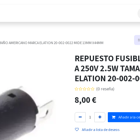
áctanos
AMAÑO AMERICANO MARCA ELATION 20-002-0022 MIDE 13MM X44MM
REPUESTO FUSIBL
A 250V 2.5W TAM
ELATION 20-002-
(0 reseña)
8,00
€
Añadir a la c
Añadir a lista de deseos